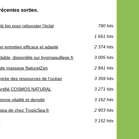
récentes sorties.
ié bio pour rebooster l’éclat
790 hits
1 661 hits
 entretien efficace et adapté
2 374 hits
able, disponible sur bysmaquillage.fr
3 005 hits
n de massage NaturetZen
2 841 hits
pirée des ressources de l'océan
3 359 hits
, certifié COSMOS NATURAL
3 271 hits
nne vitalité et densité
3 162 hits
 spa de chez TropicSpa.fr
2 903 hits
r
3 152 hits