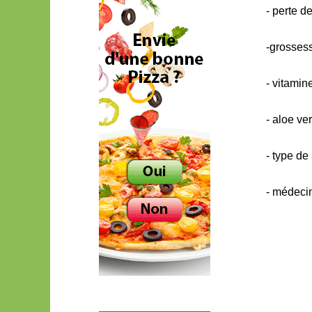
- perte d
-grosses
- vitamin
- aloe ve
- type de
- médeci