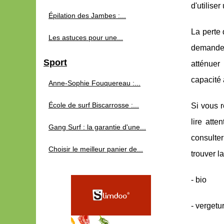
d'utilise
Épilation des Jambes :...
La perte
Les astuces pour une...
demandez
Sport
atténuer
capacité 
Anne-Sophie Fouquereau :...
École de surf Biscarrosse :...
Si vous r
lire att
Gang Surf : la garantie d'une...
consulte
Choisir le meilleur panier de...
trouver l
- bio
- vergetu