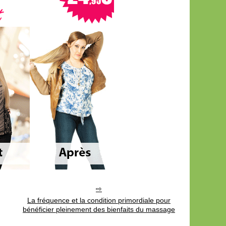
La fréquence et la condition primordiale pour
bénéficier pleinement des bienfaits du massage