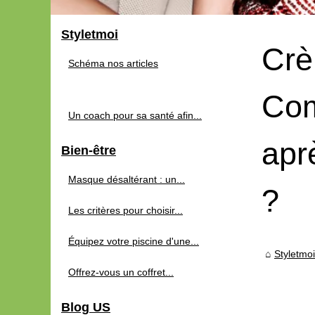
Styletmoi
Crè
Schéma nos articles
Com
Un coach pour sa santé afin...
apr
Bien-être
Masque désaltérant : un...
?
Les critères pour choisir...
Équipez votre piscine d'une...
Styletmoi
Offrez-vous un coffret...
Blog US