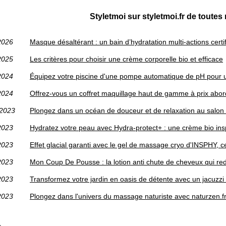
Styletmoi sur styletmoi.fr de toutes 
2026
Masque désaltérant : un bain d’hydratation multi-actions certif
2025
Les critères pour choisir une crème corporelle bio et efficace
2024
Équipez votre piscine d'une pompe automatique de pH pour un
2024
Offrez-vous un coffret maquillage haut de gamme à prix abord
/2023
Plongez dans un océan de douceur et de relaxation au salo
2023
Hydratez votre peau avec Hydra-protect+ : une crème bio ins
2023
Effet glacial garanti avec le gel de massage cryo d'INSPHY
2023
Mon Coup De Pousse : la lotion anti chute de cheveux qui redo
2023
Transformez votre jardin en oasis de détente avec un jacuzzi
2023
Plongez dans l'univers du massage naturiste avec naturzen.f