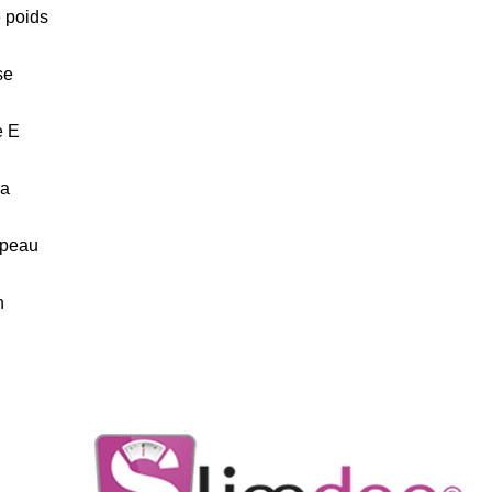
e poids
se
e E
ra
 peau
n