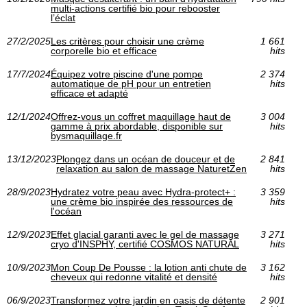
multi-actions certifié bio pour rebooster
l’éclat
27/2/2025
Les critères pour choisir une crème
1 661
corporelle bio et efficace
hits
17/7/2024
Équipez votre piscine d'une pompe
2 374
automatique de pH pour un entretien
hits
efficace et adapté
12/1/2024
Offrez-vous un coffret maquillage haut de
3 004
gamme à prix abordable, disponible sur
hits
bysmaquillage.fr
13/12/2023
Plongez dans un océan de douceur et de
2 841
relaxation au salon de massage NaturetZen
hits
28/9/2023
Hydratez votre peau avec Hydra-protect+ :
3 359
une crème bio inspirée des ressources de
hits
l'océan
12/9/2023
Effet glacial garanti avec le gel de massage
3 271
cryo d'INSPHY, certifié COSMOS NATURAL
hits
10/9/2023
Mon Coup De Pousse : la lotion anti chute de
3 162
cheveux qui redonne vitalité et densité
hits
06/9/2023
Transformez votre jardin en oasis de détente
2 901