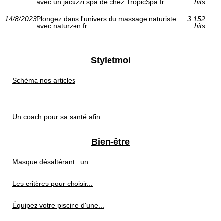
avec un jacuzzi spa de chez TropicSpa.fr
hits
14/8/2023
Plongez dans l'univers du massage naturiste
3 152
avec naturzen.fr
hits
Styletmoi
Schéma nos articles
Un coach pour sa santé afin...
Bien-être
Masque désaltérant : un...
Les critères pour choisir...
Équipez votre piscine d'une...