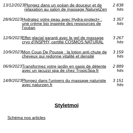
13/12/2023
Plongez dans un océan de douceur et de
2 838
relaxation au salon de massage NaturetZen
hits
28/9/2023
Hydratez votre peau avec Hydra-protect+ :
3 357
une crème bio inspirée des ressources de
hits
l'océan
12/9/2023
Effet glacial garanti avec le gel de massage
3 267
cryo d'INSPHY, certifié COSMOS NATURAL
hits
10/9/2023
Mon Coup De Pousse : la lotion anti chute de
3 159
cheveux qui redonne vitalité et densité
hits
06/9/2023
Transformez votre jardin en oasis de détente
2 889
avec un jacuzzi spa de chez TropicSpa.fr
hits
14/8/2023
Plongez dans l'univers du massage naturiste
3 151
avec naturzen.fr
hits
Styletmoi
Schéma nos articles