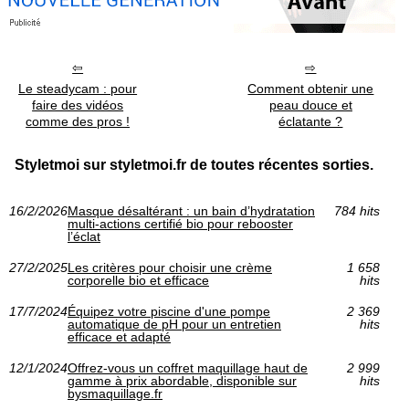
Le steadycam : pour
Comment obtenir une
faire des vidéos
peau douce et
comme des pros !
éclatante ?
Styletmoi sur styletmoi.fr de toutes récentes sorties.
16/2/2026
Masque désaltérant : un bain d’hydratation
784 hits
multi-actions certifié bio pour rebooster
l’éclat
27/2/2025
Les critères pour choisir une crème
1 658
corporelle bio et efficace
hits
17/7/2024
Équipez votre piscine d'une pompe
2 369
automatique de pH pour un entretien
hits
efficace et adapté
12/1/2024
Offrez-vous un coffret maquillage haut de
2 999
gamme à prix abordable, disponible sur
hits
bysmaquillage.fr