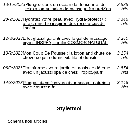
13/12/2023
Plongez dans un océan de douceur et de
2 828
relaxation au salon de massage NaturetZen
hits
28/9/2023
Hydratez votre peau avec Hydra-protect+ :
3 346
une crème bio inspirée des ressources de
hits
l'océan
12/9/2023
Effet glacial garanti avec le gel de massage
3 260
cryo d'INSPHY, certifié COSMOS NATURAL
hits
10/9/2023
Mon Coup De Pousse : la lotion anti chute de
3 154
cheveux qui redonne vitalité et densité
hits
06/9/2023
Transformez votre jardin en oasis de détente
2 874
avec un jacuzzi spa de chez TropicSpa.fr
hits
14/8/2023
Plongez dans l'univers du massage naturiste
3 146
avec naturzen.fr
hits
Styletmoi
Schéma nos articles