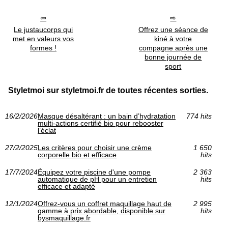
Le justaucorps qui
Offrez une séance de
met en valeurs vos
kiné à votre
formes !
compagne après une
bonne journée de
sport
Styletmoi sur styletmoi.fr de toutes récentes sorties.
16/2/2026
Masque désaltérant : un bain d’hydratation
774 hits
multi-actions certifié bio pour rebooster
l’éclat
27/2/2025
Les critères pour choisir une crème
1 650
corporelle bio et efficace
hits
17/7/2024
Équipez votre piscine d'une pompe
2 363
automatique de pH pour un entretien
hits
efficace et adapté
12/1/2024
Offrez-vous un coffret maquillage haut de
2 995
gamme à prix abordable, disponible sur
hits
bysmaquillage.fr