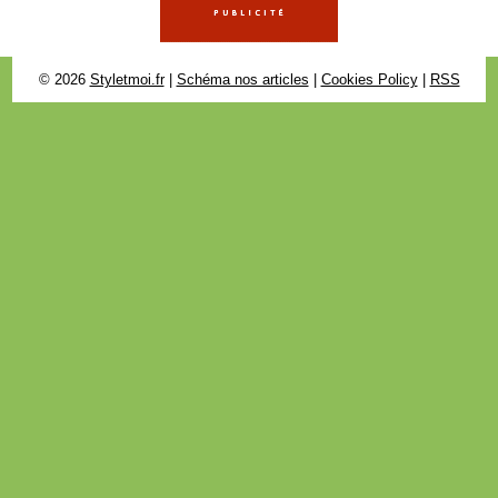
© 2026
Styletmoi.fr
|
Schéma nos articles
|
Cookies Policy
|
RSS