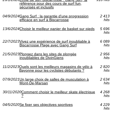
référence pour des cours de surf fun,
sécurisés et inclusifs
04/9/2024
Gang Surf : la garantie d'une progression
2 413
efficace en surf à Biscarrosse
hits
13/6/2024
Choisir le meilleur panier de basket sur pieds
5 696
hits
22/7/2023
Vivez une expérience de surf inoubliable à
6 089
Biscarrosse Plage avec Gang Surf
hits
21/5/2023
Plongez dans les sites de plongée
2 956
inoubliables de DivinGiens
hits
11/2/2023
Quels sont les meilleurs magasins de vélo à
2 820
Bayonne pour les cyclistes débutants ?
hits
07/9/2021
Un large choix de salles de musculation à
2 634
Mont-De-Marsan
hits
30/11/2020
Comment choisir le meilleur skate électrique
4 268
?
hits
04/5/2020
Se fixer ses objectives sportives
4 229
hits