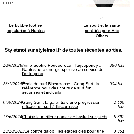
Le bubble foot se
Le sport et la santé
popularise à Nantes
sont liés pour Eric
Olhats
Styletmoi sur styletmoi.fr de toutes récentes sorties.
10/6/2026
Anne-Sophie Fouquereau : l’aquaponey à
380 hits
Nantes, une énergie sportive au service de
l’entreprise
26/1/2026
École de surf Biscarrosse : Gang Surf, la
904 hits
référence pour des cours de surf fun,
sécurisés et inclusifs
04/9/2024
Gang Surf : la garantie d'une progression
2 409
efficace en surf à Biscarrosse
hits
13/6/2024
Choisir le meilleur panier de basket sur pieds
5 692
hits
13/10/2023
Le contre galop : les étapes clés pour une
3 351