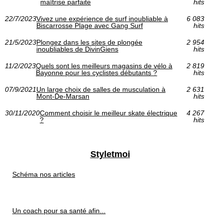
maîtrise parfaite
hits
22/7/2023
Vivez une expérience de surf inoubliable à
6 083
Biscarrosse Plage avec Gang Surf
hits
21/5/2023
Plongez dans les sites de plongée
2 954
inoubliables de DivinGiens
hits
11/2/2023
Quels sont les meilleurs magasins de vélo à
2 819
Bayonne pour les cyclistes débutants ?
hits
07/9/2021
Un large choix de salles de musculation à
2 631
Mont-De-Marsan
hits
30/11/2020
Comment choisir le meilleur skate électrique
4 267
?
hits
Styletmoi
Schéma nos articles
Un coach pour sa santé afin...